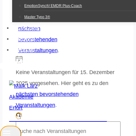
2025
EmotionSync®/ EMDR Plus-Coach
zu
den
Master Typo 3®
Coaching
nächsten
Termine
bevorstehenden
Kontakt
Veranstaltungen
.
Hinweis
Keine Veranstaltungen für 15. Dezember
2025 vorgesehen. Hier geht es zu den
nächsten bevorstehenden
Veranstaltungen
.
Maik Lärz Akademie Erfurt
Veranstaltun
SUCHE
Bitte