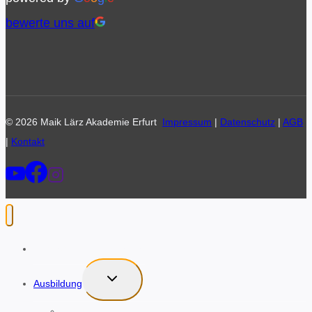
bewerte uns auf
© 2026 Maik Lärz Akademie Erfurt
Impressum
|
Datenschutz
|
AGB
|
Kontakt
Retreat-Reisen Sri Lanka
UNTERMENÜ
Ausbildung
UMSCHALTEN
NLC®-Practitioner