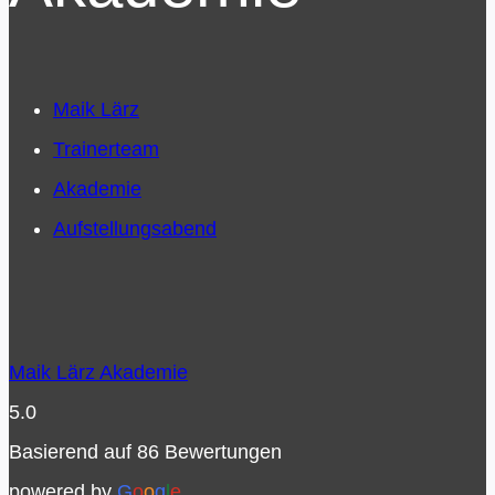
Maik Lärz
Trainerteam
Akademie
Aufstellungsabend
Maik Lärz Akademie
5.0
Basierend auf 86 Bewertungen
powered by
G
o
o
g
l
e