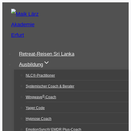
Zum
Inhalt
springen
Retreat-Reisen Sri Lanka
Ausbildung
NLC®-Practitioner
Systemischer Coach & Berater
®
Wingwave
-Coach
Yager Code
Hypnose Coach
EmotionSync®/ EMDR Plus-Coach