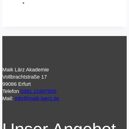
Maik Lärz Akademie
Vollbrachtstraße 17
99086 Erfurt
Telefon
0361 21697005
Mail:
info@maik-laerz.de